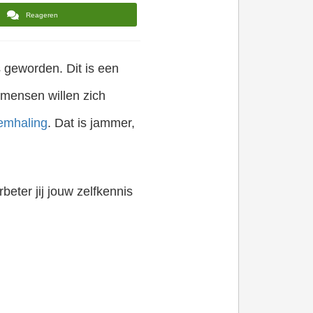
Reageren
s geworden. Dit is een
l mensen willen zich
emhaling
. Dat is jammer,
eter jij jouw zelfkennis