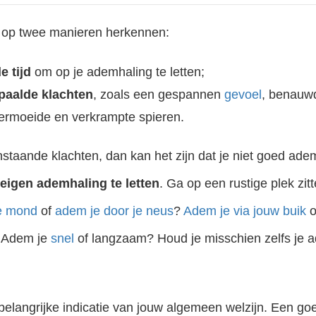
 op twee manieren herkennen:
e tijd
om op je ademhaling te letten;
paalde klachten
, zoals een gespannen
gevoel
, benauwd
vermoeide en verkrampte spieren.
nstaande klachten, dan kan het zijn dat je niet goed ade
eigen ademhaling te letten
. Ga op een rustige plek zitt
je mond
of
adem je door je neus
?
Adem je via jouw buik
o
 Adem je
snel
of langzaam? Houd je misschien zelfs je
elangrijke indicatie van jouw algemeen welzijn. Een go
Leven en werken vanuit je gevoel en intuïtie. Mooi bedacht, maar de realiteit is bij veel mensen dat het hoofd van alles bedenkt waardoor het gevoel naar de achtergrond raakt. Het is te… moeilijk, te duur,..