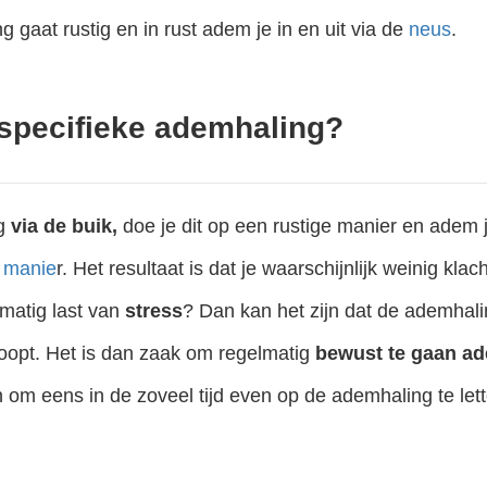
g gaat rustig en in rust adem je in en uit via de
neus
.
 specifieke ademhaling?
ng
via de buik,
doe je dit op een rustige manier en adem j
Ik adem door mijn voetzolen en bekken’ zei ze. En verblikte of verbloosde niet. Voor haar was het heel gewoon om dat te doen. En om op die manier over de ademhaling na te denken. Ik vond het als..
e manie
r. Het resultaat is dat je waarschijnlijk weinig kla
lmatig last van
stress
? Dan kan het zijn dat de ademhal
oopt. Het is dan zaak om regelmatig
b
ewust te gaan a
 om eens in de zoveel tijd even op de ademhaling te lett