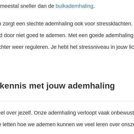
 meestal sneller dan de
buikademhaling
.
n zorgt een slechte ademhaling ook voor stressklachten
d door niet goed te ademen. Met een goede ademhaling
er weer reguleren. Je hebt het stressniveau in jouw lic
We doen het dagelijks zonder dat we erbij nadenken: ademen. Het gebeurt onbewust, waardoor je niet gauw in de gaten hebt dat je verkeerd ademhaalt . Toch is het belangrijk om op een goede manier adem te halen , jouw..
lfkennis met jouw ademhaling
el over jezelf. Onze ademhaling verloopt vaak onbewus
e letten hoe we ademen kunnen we veel leren over onszelf.