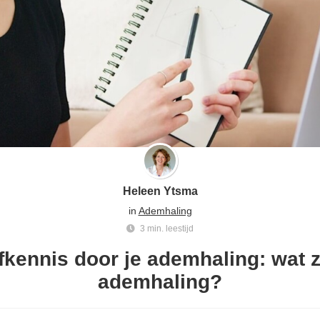
Heleen Ytsma
in
Ademhaling
3 min. leestijd
fkennis door je ademhaling: wat 
ademhaling?