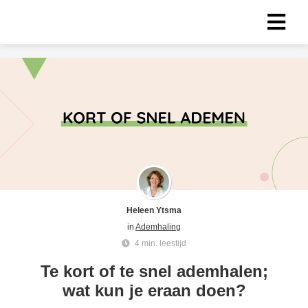
ngen
formatie
oneel
onele
s zijn
Heleen Ytsma
kelijk om
in
Ademhaling
bsite te
4 min. leestijd
ken. Ze
 gebruikt
Te kort of te snel ademhalen;
asisfuncties
wat kun je eraan doen?
der deze