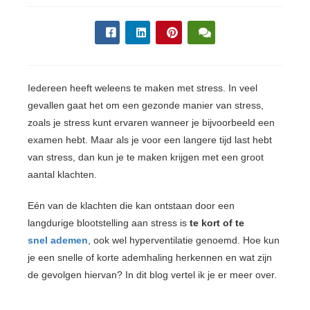
s kan de
e niet
oneren.
ieken
Iedereen heeft weleens te maken met stress. In veel
ische
gevallen gaat het om een gezonde manier van stress,
s worden
kt om
zoals je stress kunt ervaren wanneer je bijvoorbeeld een
em
examen hebt. Maar als je voor een langere tijd last hebt
tie te
van stress, dan kun je te maken krijgen met een groot
elen over
aantal klachten.
drag van
zoeker op
Eén van de klachten die kan ontstaan door een
site.
langdurige blootstelling aan stress is
te kort of te
snel ademen
, ook wel hyperventilatie genoemd. Hoe kun
ing
je een snelle of korte ademhaling herkennen en wat zijn
ingcookies
de gevolgen hiervan? In dit blog vertel ik je er meer over.
 gebruikt
oekers te