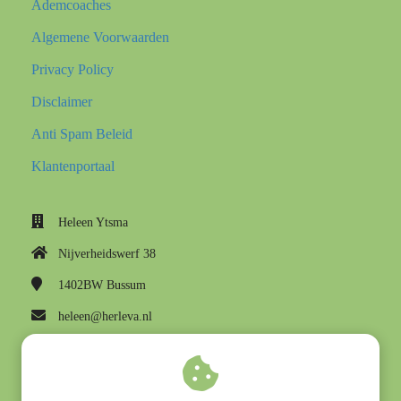
Ademcoaches
Algemene Voorwaarden
Privacy Policy
Disclaimer
Anti Spam Beleid
Klantenportaal
Heleen Ytsma
Nijverheidswerf 38
1402BW
Bussum
heleen@herleva.nl
KvK nummer: 39048715
BTW nummer: NL001428071B31