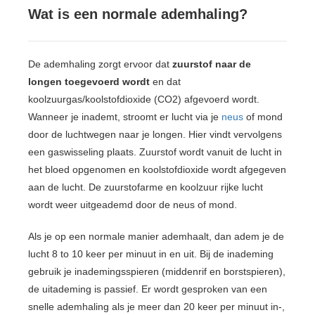
 op de
Wat is een normale ademhaling?
e. Hierdoor
 website-
ren
De ademhaling zorgt ervoor dat
zuurstof naar de
nte
longen toegevoerd wordt
en dat
enties
koolzuurgas/koolstofdioxide (CO2) afgevoerd wordt.
gebaseerd
Wanneer je inademt, stroomt er lucht via je
neus
of mond
 gedrag van
door de luchtwegen naar je longen. Hier vindt vervolgens
ezoeker.
een gaswisseling plaats. Zuurstof wordt vanuit de lucht in
het bloed opgenomen en koolstofdioxide wordt afgegeven
aan de lucht. De zuurstofarme en koolzuur rijke lucht
uren
wordt weer uitgeademd door de neus of mond.
Als je op een normale manier ademhaalt, dan adem je de
lucht 8 to 10 keer per minuut in en uit. Bij de inademing
gebruik je inademingsspieren (middenrif en borstspieren),
de uitademing is passief. Er wordt gesproken van een
snelle ademhaling als je meer dan 20 keer per minuut in-,