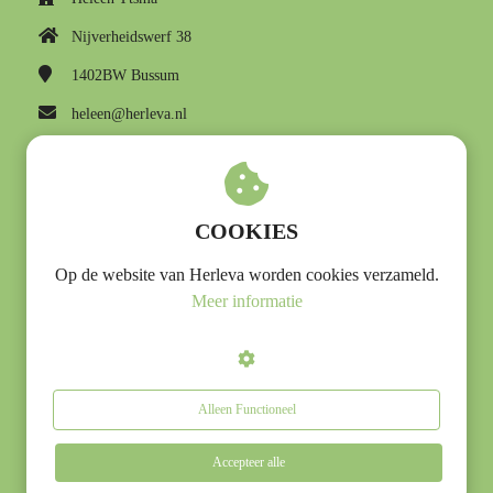
Nijverheidswerf 38
1402BW
Bussum
heleen@herleva.nl
KvK nummer: 39048715
BTW nummer: NL001428071B31
COOKIES
Op de website van Herleva worden cookies verzameld.
Meer informatie
Alleen Functioneel
Accepteer alle
© 2020 Heleen Ytsma