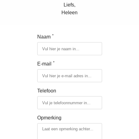
Liefs,
 op de
Heleen
e. Hierdoor
 website-
ren
nte
*
Naam
enties
gebaseerd
 gedrag van
*
E-mail
ezoeker.
uren
Telefoon
Opmerking