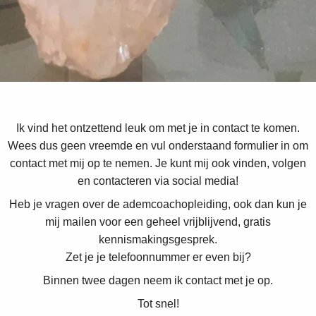
s kan de
e niet
oneren.
ieken
ische
s worden
kt om
Ik vind het ontzettend leuk om met je in contact te komen.
em
Wees dus geen vreemde en vul onderstaand formulier in om
tie te
contact met mij op te nemen. Je kunt mij ook vinden, volgen
elen over
en contacteren via social media!
drag van
Heb je vragen over de ademcoachopleiding, ook dan kun je
zoeker op
mij mailen voor een geheel vrijblijvend, gratis
site.
kennismakingsgesprek.
ing
Zet je je telefoonnummer er even bij?
ingcookies
Binnen twee dagen neem ik contact met je op.
 gebruikt
Tot snel!
oekers te