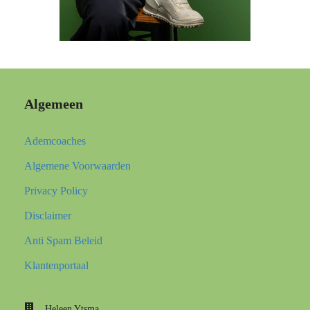
Algemeen
Ademcoaches
Algemene Voorwaarden
Privacy Policy
Disclaimer
Anti Spam Beleid
Klantenportaal
Heleen Ytsma