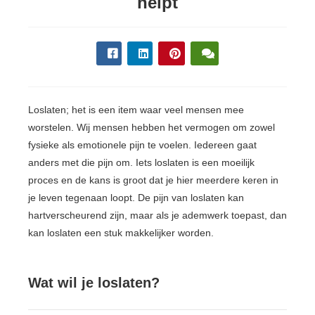
helpt
s kan de
e niet
oneren.
ieken
ische
s worden
Loslaten; het is een item waar veel mensen mee
kt om
worstelen. Wij mensen hebben het vermogen om zowel
em
fysieke als emotionele pijn te voelen. Iedereen gaat
tie te
anders met die pijn om. Iets loslaten is een moeilijk
elen over
proces en de kans is groot dat je hier meerdere keren in
drag van
je leven tegenaan loopt. De pijn van loslaten kan
zoeker op
hartverscheurend zijn, maar als je ademwerk toepast, dan
site.
kan loslaten een stuk makkelijker worden.
ing
ingcookies
Wat wil je loslaten?
 gebruikt
oekers te