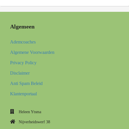
Algemeen
Ademcoaches
Algemene Voorwaarden
Privacy Policy
Disclaimer
Anti Spam Beleid
Klantenportaal
Heleen Ytsma
Nijverheidswerf 38