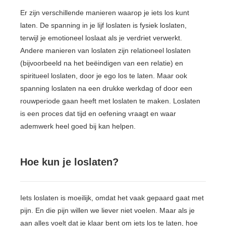
 op de
Er zijn verschillende manieren waarop je iets los kunt
e. Hierdoor
laten. De spanning in je lijf loslaten is fysiek loslaten,
 website-
terwijl je emotioneel loslaat als je verdriet verwerkt.
ren
Andere manieren van loslaten zijn relationeel loslaten
nte
(bijvoorbeeld na het beëindigen van een relatie) en
enties
spiritueel loslaten, door je ego los te laten. Maar ook
gebaseerd
spanning loslaten na een drukke werkdag of door een
 gedrag van
rouwperiode gaan heeft met loslaten te maken. Loslaten
ezoeker.
is een proces dat tijd en oefening vraagt en waar
ademwerk heel goed bij kan helpen.
uren
Hoe kun je loslaten?
Iets loslaten is moeilijk, omdat het vaak gepaard gaat met
pijn. En die pijn willen we liever niet voelen. Maar als je
aan alles voelt dat je klaar bent om iets los te laten, hoe