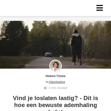
ngen
formatie
oneel
onele
s zijn
Heleen Ytsma
kelijk om
in
Ademhaling
bsite te
4 min. leestijd
ken. Ze
 gebruikt
Vind je loslaten lastig? - Dit is
asisfuncties
hoe een bewuste ademhaling
der deze