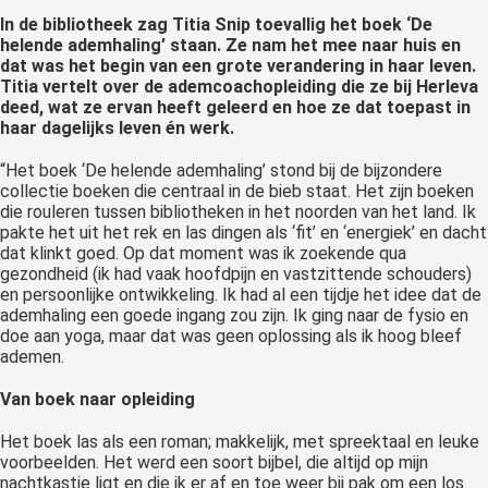
 op de
In de bibliotheek zag Titia Snip toevallig het boek ‘De
helende ademhaling’ staan. Ze nam het mee naar huis en
e. Hierdoor
dat was het begin van een grote verandering in haar leven.
 website-
Titia vertelt over de ademcoachopleiding die ze bij Herleva
ren
deed, wat ze ervan heeft geleerd en hoe ze dat toepast in
nte
haar dagelijks leven én werk.
enties
“Het boek ‘De helende ademhaling’ stond bij de bijzondere
gebaseerd
collectie boeken die centraal in de bieb staat. Het zijn boeken
 gedrag van
die rouleren tussen bibliotheken in het noorden van het land. Ik
ezoeker.
pakte het uit het rek en las dingen als ‘fit’ en ‘energiek’ en dacht
dat klinkt goed. Op dat moment was ik zoekende qua
gezondheid (ik had vaak hoofdpijn en vastzittende schouders)
en persoonlijke ontwikkeling. Ik had al een tijdje het idee dat de
uren
ademhaling een goede ingang zou zijn. Ik ging naar de fysio en
doe aan yoga, maar dat was geen oplossing als ik hoog bleef
ademen.
Van boek naar opleiding
Het boek las als een roman; makkelijk, met spreektaal en leuke
voorbeelden. Het werd een soort bijbel, die altijd op mijn
nachtkastje ligt en die ik er af en toe weer bij pak om een los