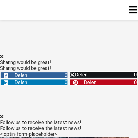
ngen
formatie
Sharing would be great!
Sharing would be great!
oneel
Delen
0
Delen
0
onele
Delen
0
Delen
0
s zijn
kelijk om
bsite te
ken. Ze
 gebruikt
Follow us to receive the latest news!
asisfuncties
Follow us to receive the latest news!
der deze
<:optin-form-placeholder>