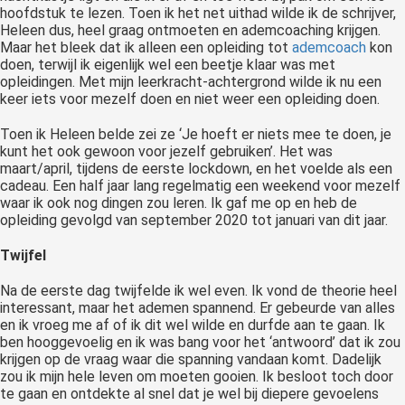
hoofdstuk te lezen. Toen ik het net uithad wilde ik de schrijver,
Heleen dus, heel graag ontmoeten en ademcoaching krijgen.
Maar het bleek dat ik alleen een opleiding tot
ademcoach
kon
doen, terwijl ik eigenlijk wel een beetje klaar was met
opleidingen. Met mijn leerkracht-achtergrond wilde ik nu een
keer iets voor mezelf doen en niet weer een opleiding doen.
Toen ik Heleen belde zei ze ‘Je hoeft er niets mee te doen, je
kunt het ook gewoon voor jezelf gebruiken’. Het was
maart/april, tijdens de eerste lockdown, en het voelde als een
cadeau. Een half jaar lang regelmatig een weekend voor mezelf
waar ik ook nog dingen zou leren. Ik gaf me op en heb de
opleiding gevolgd van september 2020 tot januari van dit jaar.
Twijfel
Na de eerste dag twijfelde ik wel even. Ik vond de theorie heel
interessant, maar het ademen spannend. Er gebeurde van alles
en ik vroeg me af of ik dit wel wilde en durfde aan te gaan. Ik
ben hooggevoelig en ik was bang voor het ‘antwoord’ dat ik zou
krijgen op de vraag waar die spanning vandaan komt. Dadelijk
zou ik mijn hele leven om moeten gooien. Ik besloot toch door
te gaan en ontdekte al snel dat je wel bij diepere gevoelens