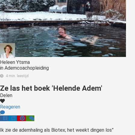
s kan de
e niet
oneren.
ieken
ische
s worden
kt om
em
Heleen Ytsma
in
Ademcoachopleiding
tie te
elen over
4 min. leestijd
drag van
Ze las het boek 'Helende Adem'
zoeker op
Delen
site.
Reageren
ing
ingcookies
 gebruikt
Ik zie de ademhaling als Biotex; het weekt dingen los”
oekers te