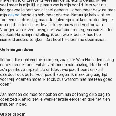
Privé heb ik ontzettend veel aan de opleiding gehad. Ik leef
veel meer in mijn lijf in plaats van in mijn hoofd. Iets wat als
hooggevoelig persoon al snel gebeurt. Ik ben meer bewust met
mijn
gevoel
bezig en heb meer energie. Natuurlijk heb ik af en
toe een slechte dag, maar de dalen zijn stukken minder diep. Ik
sta echt anders in het leven, ik leef nu vanuit vertrouwen.
Vroeger was ik veel bezig met wat anderen ergens van zouden
denken. Nu is mijn instelling: ik ben wie ik ben. Ik hoef op
niemand anders te lijken. Dat heeft Heleen me doen inzien.
Oefeningen doen
Ik doe elke ochtend oefeningen, zoals de Wim Hof-ademhaling
en wanneer ik meer wil de verbonden ademhaling. Het heeft
zo’n positieve impact. Je ontdekt wie jezelf bent en kunt
daardoor ook beter voor jezelf zorgen. Ik maak er graag tijd
voor vrij. Ademen moet ik toch, dus waarom niet meteen goed
doen?
Aan mensen die moeite hebben om hun oefening elke dag te
doen zeg ik altijd: zet je wekker ietsje eerder en doe het tien
minuten in bed.
Grote droom