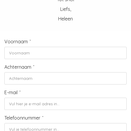
oekers te
Liefs,
 op de
Heleen
e. Hierdoor
 website-
ren
nte
Voornaam
*
enties
gebaseerd
 gedrag
Achternaam
*
ze
er.
E-mail
*
ren
Telefoonnummer
*