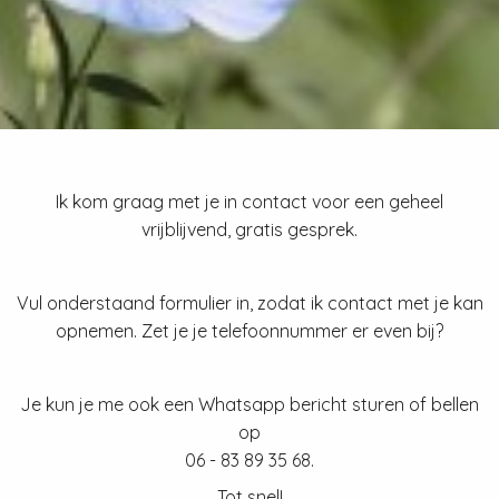
 deze
s kan de
 niet
oneren.
eken
ische
s worden
Ik kom graag met je in contact voor een geheel
kt om
vrijblijvend, gratis gesprek.
em
tie te
Vul onderstaand formulier in, zodat ik contact met je kan
elen over
opnemen. Zet je je telefoonnummer er even bij?
drag van
zoeker op
site.
Je kun je me ook een Whatsapp bericht sturen of bellen
op
ng
06 - 83 89 35 68.
ingcookies
 gebruikt
Tot snel!